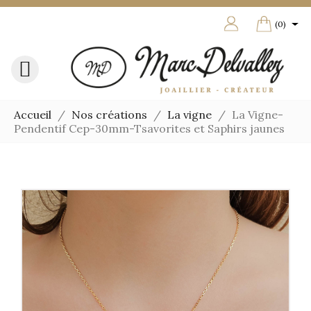

shoppin
(0)

Accueil
Nos créations
La vigne
La Vigne-
Pendentif Cep-30mm-Tsavorites et Saphirs jaunes