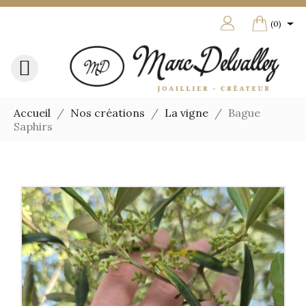

shoppin
(0)

Accueil
Nos créations
La vigne
Bague
Saphirs