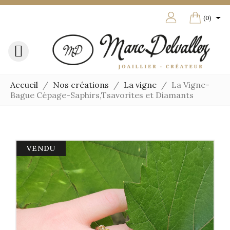

shoppin
(0)

Accueil
Nos créations
La vigne
La Vigne-
Bague Cépage-Saphirs,Tsavorites et Diamants
VENDU