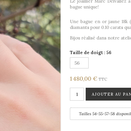
Le joaillier Marc Delvallez 
bague unique!
Une bague en or jaune 18k (2
diamants pour 0.10 carats qua
Bijou réalisé dans notre atel
Taille de doigt : 56
1 480,00 €
TTC
AJOUTER AU PA
Tailles 54-55-57-58 disponib