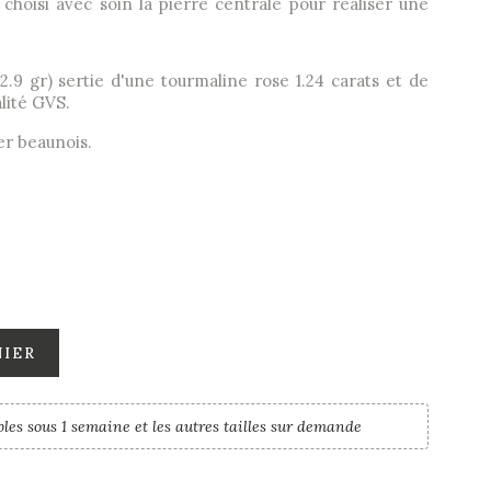
a choisi avec soin la pierre centrale pour réaliser une
.9 gr) sertie d'une tourmaline rose 1.24 carats et de
lité GVS.
ier beaunois.
NIER
les sous 1 semaine et les autres tailles sur demande