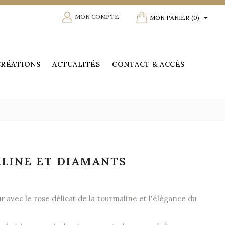

shopping_cart
MON COMPTE
MON PANIER
(0)
CRÉATIONS
ACTUALITÉS
CONTACT & ACCÈS
LINE ET DIAMANTS
 avec le rose délicat de la tourmaline et l'élégance du